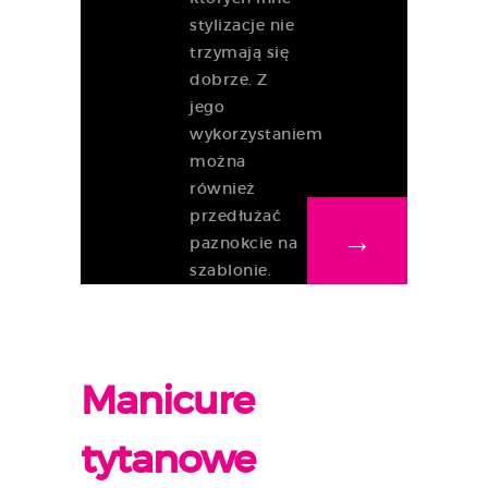
stylizacje nie
trzymają się
dobrze. Z
jego
wykorzystaniem
można
również
przedłużać
→
paznokcie na
szablonie.
Manicure
tytanowe