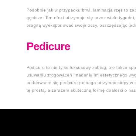
Podobnie jak w przypadku brwi, laminacja rzęs to zab
gęstsze. Ten efekt utrzymuje się przez wiele tygodn
pragną wyeksponować swoje oczy, oszczędzając jednoc
Pedicure
Pedicure to nie tylko luksusowy zabieg, ale także sp
usuwaniu zrogowaceń i nadaniu im estetycznego wyglą
poddawanie się pedicure pomaga utrzymać stopy w d
tę prostą, a zarazem skuteczną formę dbałości o nas