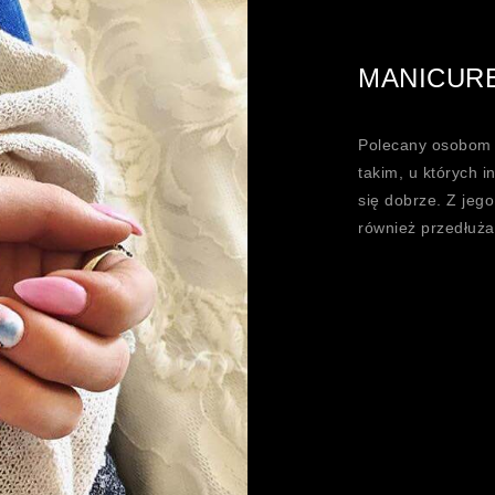
MANICUR
Polecany osobom 
takim, u których i
się dobrze. Z je
również przedłuża