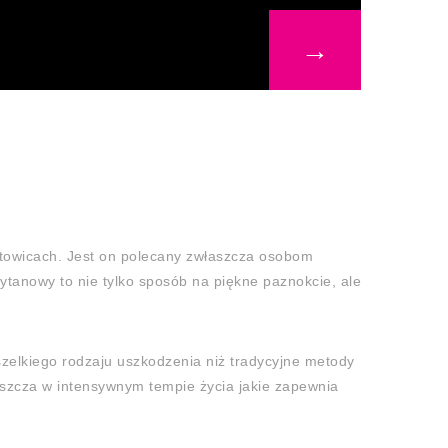
→
atowicach. Jest on polecany zwłaszcza osobom
tytanowy to nie tylko sposób na piękne paznokcie, ale
szelkiego rodzaju uszkodzenia niż tradycyjne metody
łaszcza w intensywnym tempie życia jakie zapewnia