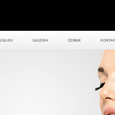
USŁUGI
GALERIA
CENNIK
KONTAK
ja.
ie.
kcyjny manicure