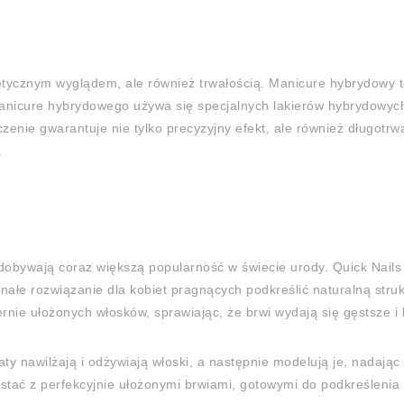
etycznym wyglądem, ale również trwałością. Manicure hybrydowy t
nicure hybrydowego używa się specjalnych lakierów hybrydowych, 
zenie gwarantuje nie tylko precyzyjny efekt, ale również długotrwa
.
zdobywają coraz większą popularność w świecie urody. Quick Nails 
onałe rozwiązanie dla kobiet pragnących podkreślić naturalną stru
nie ułożonych włosków, sprawiając, że brwi wydają się gęstsze i 
y nawilżają i odżywiają włoski, a następnie modelują je, nadając i
wstać z perfekcyjnie ułożonymi brwiami, gotowymi do podkreślenia 