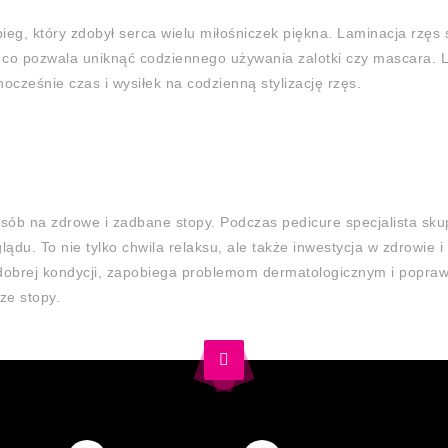
ieg, który zdobył serca wielu miłośniczek piękna. Laminacja rzęs 
i, co pozwala uniknąć codziennego używania zalotki czy mascara. L
ześnie czas i wysiłek na codzienną stylizację rzęs.
osób na zdrowe i zadbane stopy. Podczas pedicure specjalista skup
du. To nie tylko chwila relaksu, ale także inwestycja w zdrowie
obrej kondycji, zapobiega problemom dermatologicznym i popraw
ze stopy.