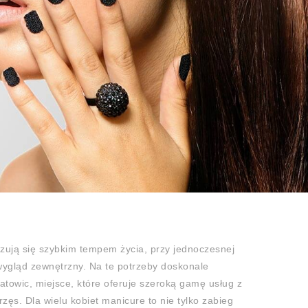
zują się szybkim tempem życia, przy jednoczesnej
 wygląd zewnętrzny. Na te potrzeby doskonale
atowic, miejsce, które oferuje szeroką gamę usług z
rzęs. Dla wielu kobiet manicure to nie tylko zabieg