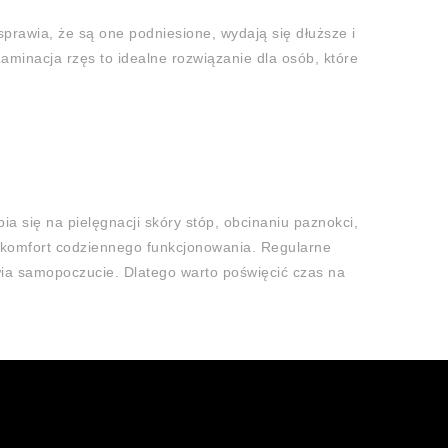
sprawia, że są one podniesione, wydają się dłuższe i
aminacja rzęs to idealne rozwiązanie dla osób, które
ia się na pielęgnacji skóry stóp, obcinaniu paznokci,
 i komfort codziennego funkcjonowania. Regularne
ia samopoczucie. Dlatego warto poświęcić czas na