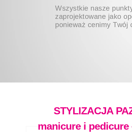
dodaje smaku i koloru w
Wszystkie nasze punkty
Wszystkie narzędzia st
kobiety.
zaprojektowane jako op
profesjonalnym urządz
ponieważ cenimy Twój 
STYLIZACJA PA
manicure i pedicure