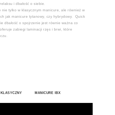
relaksu i dbałość o siebie.
ię nie tylko w klasycznym manicure, ale również w
ch jak manicure tytanowy, czy hybrydowy. Quick
zie dbałość o spojrzenie jest równie ważna co
feruje zabiegi laminacji rzęs i brwi, które
oczu.
 KLASYCZNY
MANICURE IBX