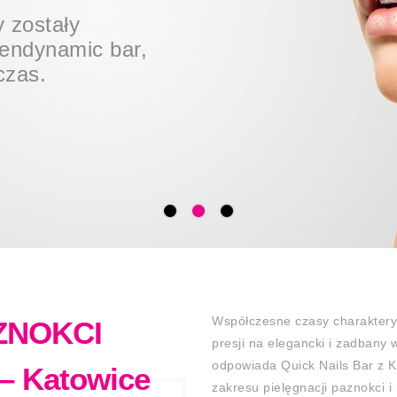
 życiu każdej
 zostały
erylizujemy w
endynamic bar,
eniu medycznym.
czas.
Współczesne czasy charaktery
ZNOKCI
presji na elegancki i zadbany
odpowiada Quick Nails Bar z K
 – Katowice
zakresu pielęgnacji paznokci i 