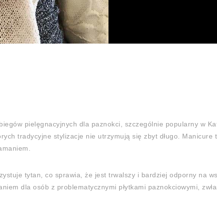
biegów pielęgnacyjnych dla paznokci, szczególnie popularny w K
ych tradycyjne stylizacje nie utrzymują się zbyt długo. Manicure 
łamaniem.
stuje tytan, co sprawia, że jest trwalszy i bardziej odporny na w
iązaniem dla osób z problematycznymi płytkami paznokciowymi, zw