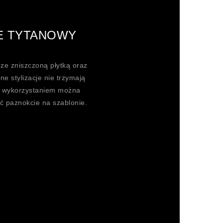
E TYTANOWY
ze zniszczoną płytką oraz
nne stylizacje nie trzymają
go wykorzystaniem można
ć paznokcie na szablonie.