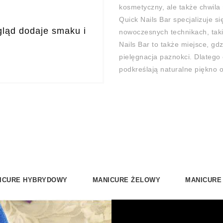
kosmetyczny, ale także chwila 
Quick Nails Bar specjalizuje s
ląd dodaje smaku i
nowoczesnych technikach, taki
Nails Bar to także miejsce, gd
pielęgnacja paznokci. Dlatego o
podkreślają naturalne piękno 
ICURE HYBRYDOWY
MANICURE ŻELOWY
MANICURE